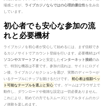
場感こそが、
ライブカジノならではの心理的優位性
を生み出
しています。
初心者でも安心な参加の流
れと必要機材
ライブカジノを初心者が安心して始めるには、まず信頼でき
るカジノサイトでアカウント登録を行います。必要機材は
パ
ソコンやスマートフォン
と安定した
インターネット接続
のみ
で、特別な機器は不要です。参加の流れは、サイトにログイ
ン後、ライブカジノセクションを選び、実際のディーラーが
いるテーブルにチップを賭けるだけです。
初心者は低額ベッ
ト可能なテーブルを選ぶと安心
です。ゲームはブラウザ上で
動作し、ダウンロードや複雑な設定は一切必要ありません。
これにより、初めての方でもスムーズにリアルタイムのカジ
ノ体験を楽しめます。