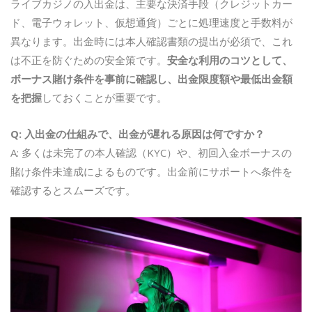
ライブカジノの入出金は、主要な決済手段（クレジットカー
ド、電子ウォレット、仮想通貨）ごとに処理速度と手数料が
異なります。出金時には本人確認書類の提出が必須で、これ
は不正を防ぐための安全策です。
安全な利用のコツとして、
ボーナス賭け条件を事前に確認し、出金限度額や最低出金額
を把握
しておくことが重要です。
Q: 入出金の仕組みで、出金が遅れる原因は何ですか？
A: 多くは未完了の本人確認（KYC）や、初回入金ボーナスの
賭け条件未達成によるものです。出金前にサポートへ条件を
確認するとスムーズです。