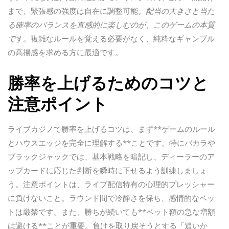
まで、緊張感の強度は自在に調整可能。
配当の大きさと当た
る確率のバランスを直感的に楽しむのが、このゲームの本質
です。
複雑なルールを覚える必要がなく、純粋なギャンブル
の高揚感を求める方に最適です。
勝率を上げるためのコツと
注意ポイント
ライブカジノで勝率を上げるコツは、まず**ゲームのルール
とハウスエッジを完全に理解する**ことです。特にバカラや
ブラックジャックでは、基本戦略を暗記し、ディーラーのア
ップカードに応じた判断を瞬時に下せるよう訓練しましょ
う。注意ポイントは、ライブ配信特有の心理的プレッシャー
に負けないこと。ラウンド間で冷静さを保ち、感情的なベッ
トは厳禁です。また、勝ちが続いても**ベット額の急な増額
は避ける**ことが重要。負けを取り戻そうとする「追いか