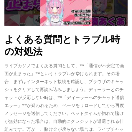
よくある質問とトラブル時
の対処法
ライブカジノでよくある質問として、**「通信が不安定で画
面が止まった」**というトラブルが挙げられます。その場
合、まずはインターネット接続を確認し、ブラウザのキャッ
シュをクリアして再読み込みしましょう。ディーラーとのチ
ャットが反応しない時は、**「ディーラーへのチャット送信
エラー」**が疑われるため、ページをリロードしてから再度
メッセージを送信してください。ベットタイムが切れて賭け
が無効になった場合は、自動的にクレジットが返還される仕
組みです。万が一、賭け金が戻らない場合は、ライブチャッ