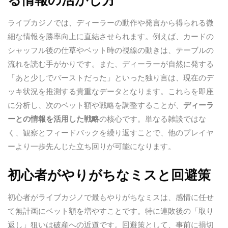
る情報の活かし方
ライブカジノでは、ディーラーの動作や発言から得られる微
細な情報を勝率向上に直結させられます。例えば、カードの
シャッフル後の仕草やベット時の視線の動きは、テーブルの
流れを読む手がかりです。また、ディーラーが自然に発する
「あと少しでバーストだった」といった独り言は、現在のデ
ッキ状況を推測する貴重なデータとなります。これらを即座
に分析し、次のベット額や戦略を調整することが、
ディーラ
ーとの情報を活用した戦略
の核心です。単なる雑談ではな
く、観察とフィードバックを繰り返すことで、他のプレイヤ
ーより一歩先んじた立ち回りが可能になります。
初心者がやりがちなミスと回避策
初心者がライブカジノで最もやりがちなミスは、感情に任せ
て無計画にベット額を増やすことです。特に連敗後の「取り
返し」狙いは破産への近道です。回避策として、事前に損切