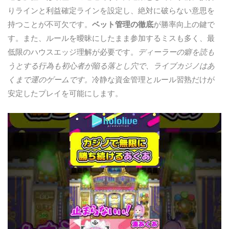
りラインと利益確定ラインを設定し、絶対に破らない意思を
持つことが不可欠です。
ベット管理の徹底
が勝率向上の鍵で
す。また、ルールを曖昧にしたまま参加するミスも多く、最
低限のハウスエッジ理解が必要です。
ディーラーの癖を読も
うとする行為も初心者が陥る落とし穴で、ライブカジノはあ
くまで運のゲームです。
冷静な資金管理とルール習熟だけが
安定したプレイを可能にします。