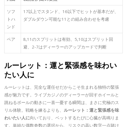
ソフ
17以上でスタンド、16以下でヒットが基本だが、
トハ
ダブルダウン可能な11との組み合わせを考慮
ンド
ペア
8,11のスプリットは有効、5,10はスプリット回
避、2-7はディーラーのアップカードで判断
ルーレット：運と緊張感を味わい
たい人に
ルーレットは、完全な運任せだからこそ生まれる独特の緊張
感が魅力です。ライブカジノのディーラーが回すホイールと
跳ねるボールの動きに一喜一憂する瞬間は、まさに究極のス
リル体験。戦略を練るよりも、
ルーレット：運と緊張感を味
わいたい人に
向いており、ベットするたびに心臓が高鳴りま
す。単純な偶数奇数の選択から、リスクの高い数字一点賭け