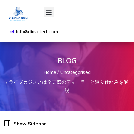
About us
All Courses
Contact us
Login/Sign Up
Info@clinvotech.com
BLOG
Home
Uncategorised
ライブカジノとは？実際のディーラーと遊ぶ仕組みを解
説
Show Sidebar