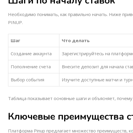
Шаги по началу ставок
Необходимо понимать, как правильно начать. Ниже приве
PINUP.
Шаг
Что делать
Создание аккаунта
Зарегистрируйтесь на платформ
Пополнение счета
Внесите депозит для начала став
Выбор события
Изучите доступные матчи и тур
Таблица показывает основные шаги и объясняет, почему
Ключевые преимущества ст
Платформа Pinup предлагает множество преимуществ, к