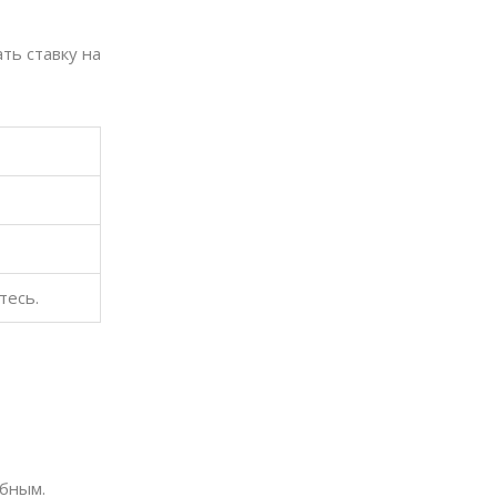
ть ставку на
тесь.
обным.