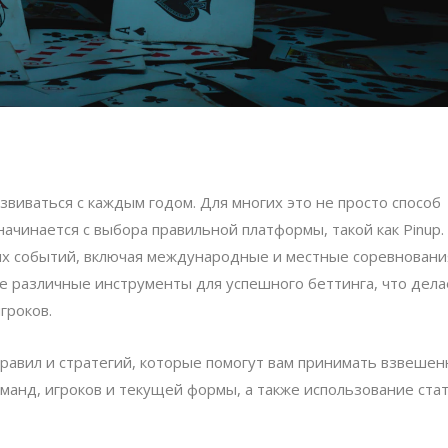
виваться с каждым годом. Для многих это не просто способ
начинается с выбора правильной платформы, такой как Pinup.
ых событий, включая международные и местные соревновани
же различные инструменты для успешного беттинга, что дела
гроков.
равил и стратегий, которые помогут вам принимать взвеше
оманд, игроков и текущей формы, а также использование ста