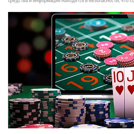
средства и информация находятся в безопасности, что с