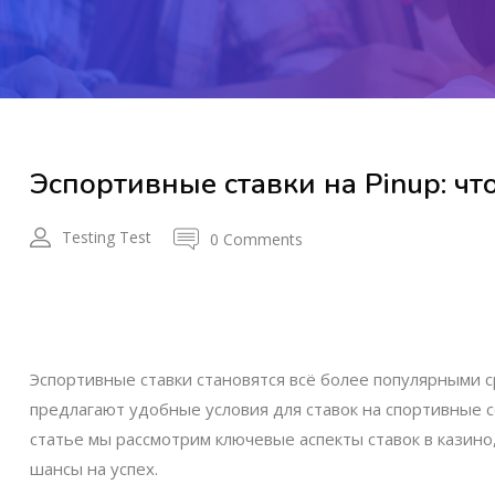
Эспортивные ставки на Pinup: ч
Testing Test
0 Comments
Эспортивные ставки становятся всё более популярными ср
предлагают удобные условия для ставок на спортивные с
статье мы рассмотрим ключевые аспекты ставок в казино,
шансы на успех.