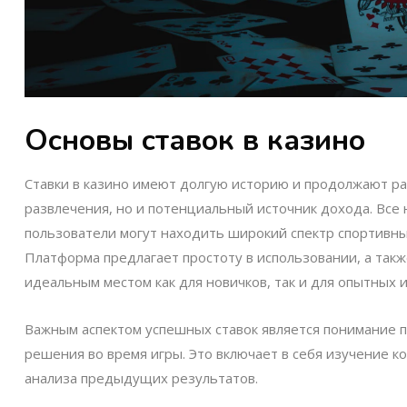
Основы ставок в казино
Ставки в казино имеют долгую историю и продолжают раз
развлечения, но и потенциальный источник дохода. Все 
пользователи могут находить широкий спектр спортивн
Платформа предлагает простоту в использовании, а так
идеальным местом как для новичков, так и для опытных и
Важным аспектом успешных ставок является понимание п
решения во время игры. Это включает в себя изучение к
анализа предыдущих результатов.