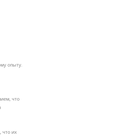
му опыту.
ием, что
ы
 что их