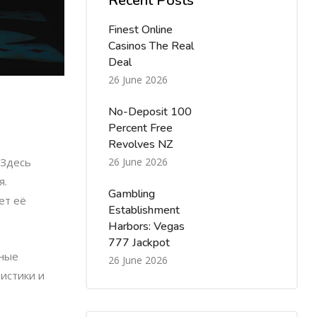
Recent Posts
Finest Online
Casinos The Real
Deal
26 June 2026
No-Deposit 100
Percent Free
Revolves NZ
 Здесь
26 June 2026
я.
Gambling
ет её
Establishment
Harbors: Vegas
777 Jackpot
нные
26 June 2026
тистики и