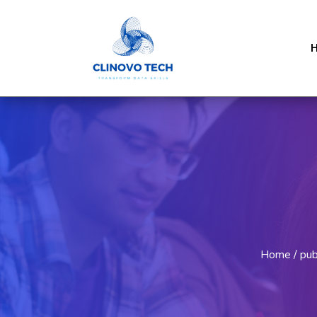
Home
pub