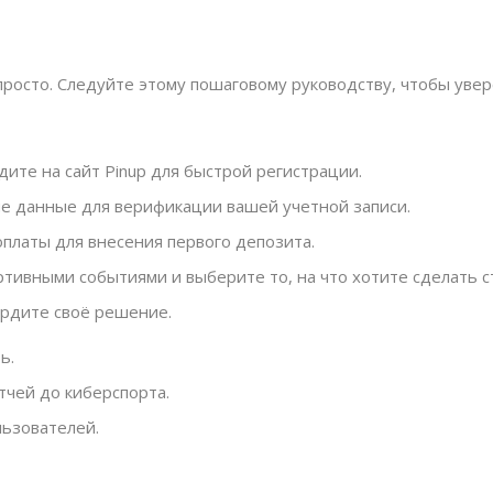
просто. Следуйте этому пошаговому руководству, чтобы уве
ите на сайт Pinup для быстрой регистрации.
 данные для верификации вашей учетной записи.
платы для внесения первого депозита.
тивными событиями и выберите то, на что хотите сделать ст
ердите своё решение.
ь.
тчей до киберспорта.
льзователей.