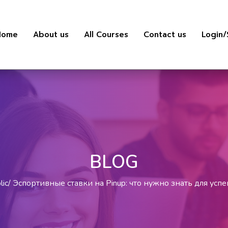
Home
About us
All Courses
Contact us
Login/
BLOG
lic
Эспортивные ставки на Pinup: что нужно знать для усп