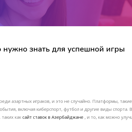
то нужно знать для успешной игры
еди азартных играков, и это не случайно. Платформы, такие 
обытия, включая киберспорт, футбол и другие виды спорта. 
 таких как
сайт ставок в Азербайджане
, и то, как можно улу