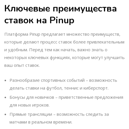
Ключевые преимущества
ставок на Pinup
Платформа Pinup предлагает множество преимуществ,
которые делают процесс ставок более привлекательным
и удобным. Перед тем как начать, важно знать о
некоторых ключевых функциях, которые могут улучшить
ваш опыт ставок.
Разнообразие спортивных событий – возможность
делать ставки на футбол, теннис и киберспорт.
Бонусы для новичков – приветственные предложения
для новых игроков.
Прямые трансляции – возможность следить за
матчами в реальном времени.