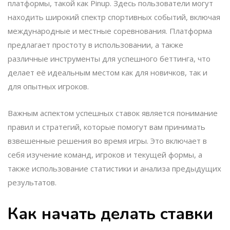
платформы, такой как Pinup. Здесь пользователи могут
находить широкий спектр спортивных событий, включая
международные и местные соревнования. Платформа
предлагает простоту в использовании, а также
различные инструменты для успешного беттинга, что
делает её идеальным местом как для новичков, так и
для опытных игроков.
Важным аспектом успешных ставок является понимание
правил и стратегий, которые помогут вам принимать
взвешенные решения во время игры. Это включает в
себя изучение команд, игроков и текущей формы, а
также использование статистики и анализа предыдущих
результатов.
Как начать делать ставки