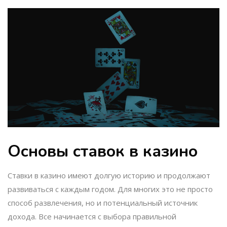
Основы ставок в казино
Ставки в казино имеют долгую историю и продолжают
развиваться с каждым годом. Для многих это не просто
способ развлечения, но и потенциальный источник
дохода. Все начинается с выбора правильной