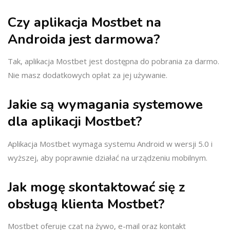
Czy aplikacja Mostbet na
Androida jest darmowa?
Tak, aplikacja Mostbet jest dostępna do pobrania za darmo.
Nie masz dodatkowych opłat za jej używanie.
Jakie są wymagania systemowe
dla aplikacji Mostbet?
Aplikacja Mostbet wymaga systemu Android w wersji 5.0 i
wyższej, aby poprawnie działać na urządzeniu mobilnym.
Jak mogę skontaktować się z
obsługą klienta Mostbet?
Mostbet oferuje czat na żywo, e-mail oraz kontakt