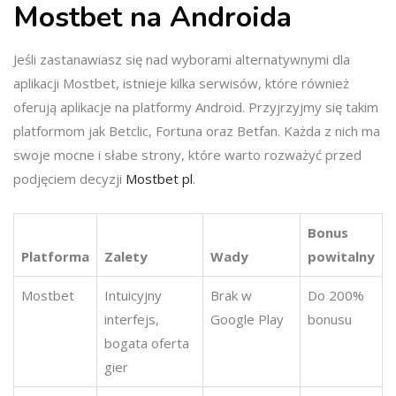
Mostbet na Androida
Jeśli zastanawiasz się nad wyborami alternatywnymi dla
aplikacji Mostbet, istnieje kilka serwisów, które również
oferują aplikacje na platformy Android. Przyjrzyjmy się takim
platformom jak Betclic, Fortuna oraz Betfan. Każda z nich ma
swoje mocne i słabe strony, które warto rozważyć przed
podjęciem decyzji
Mostbet pl
.
Bonus
Platforma
Zalety
Wady
powitalny
Mostbet
Intuicyjny
Brak w
Do 200%
interfejs,
Google Play
bonusu
bogata oferta
gier