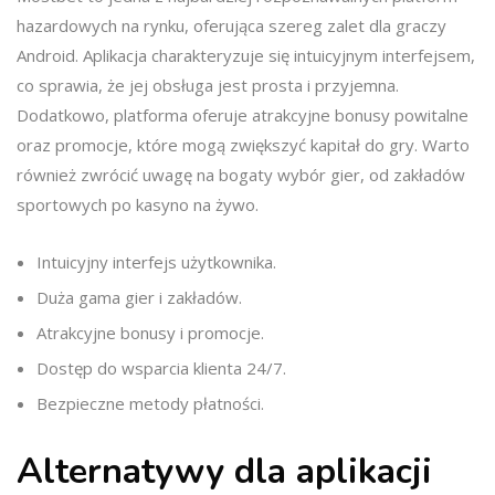
hazardowych na rynku, oferująca szereg zalet dla graczy
Android. Aplikacja charakteryzuje się intuicyjnym interfejsem,
co sprawia, że jej obsługa jest prosta i przyjemna.
Dodatkowo, platforma oferuje atrakcyjne bonusy powitalne
oraz promocje, które mogą zwiększyć kapitał do gry. Warto
również zwrócić uwagę na bogaty wybór gier, od zakładów
sportowych po kasyno na żywo.
Intuicyjny interfejs użytkownika.
Duża gama gier i zakładów.
Atrakcyjne bonusy i promocje.
Dostęp do wsparcia klienta 24/7.
Bezpieczne metody płatności.
Alternatywy dla aplikacji