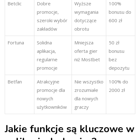
Betclic
Dobre
Wyższe
100%
promocje,
wymagania
bonusu do
szeroki wybór
dotyczące
600 zł
zakładów
obrotu
Fortuna
Solidna
Mniejsza
50 zł
aplikacja,
oferta gier
bonusu
regularne
niż Mostbet
bez
promocje
depozytu
Betfan
Atrakcyjne
Nie wszystko
100% do
promocje dla
zrozumiałe
2000 zł
nowych
dla nowych
użytkowników
graczy
Jakie funkcje są kluczowe w