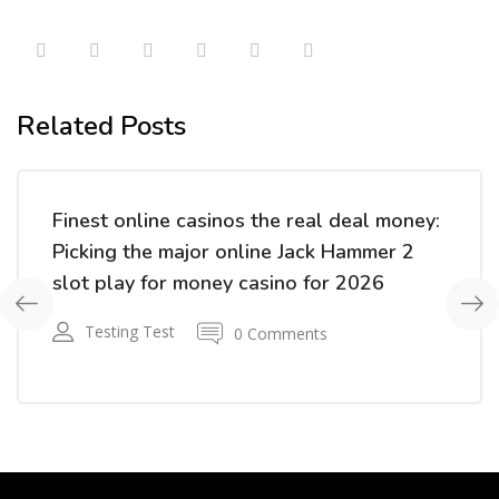
Related Posts
Finest online casinos the real deal money:
Picking the major online Jack Hammer 2
slot play for money casino for 2026
Testing Test
0 Comments