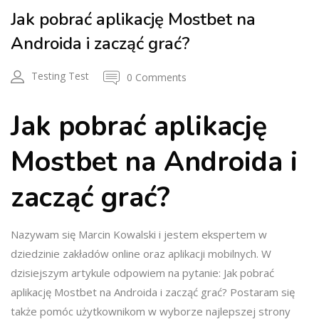
Jak pobrać aplikację Mostbet na
Androida i zacząć grać?
Testing Test
0 Comments
Jak pobrać aplikację
Mostbet na Androida i
zacząć grać?
Nazywam się Marcin Kowalski i jestem ekspertem w
dziedzinie zakładów online oraz aplikacji mobilnych. W
dzisiejszym artykule odpowiem na pytanie: Jak pobrać
aplikację Mostbet na Androida i zacząć grać? Postaram się
także pomóc użytkownikom w wyborze najlepszej strony