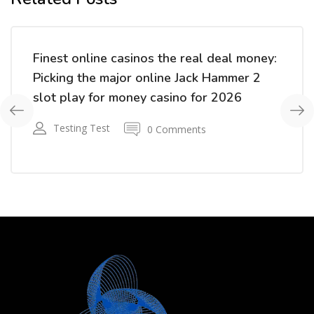
Finest online casinos the real deal money:
Picking the major online Jack Hammer 2
slot play for money casino for 2026
Testing Test
0 Comments