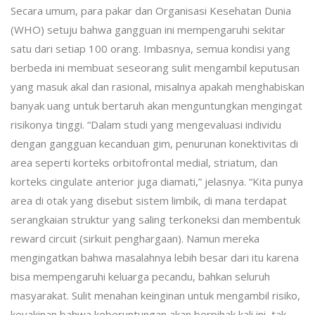
Secara umum, para pakar dan Organisasi Kesehatan Dunia
(WHO) setuju bahwa gangguan ini mempengaruhi sekitar
satu dari setiap 100 orang. Imbasnya, semua kondisi yang
berbeda ini membuat seseorang sulit mengambil keputusan
yang masuk akal dan rasional, misalnya apakah menghabiskan
banyak uang untuk bertaruh akan menguntungkan mengingat
risikonya tinggi. “Dalam studi yang mengevaluasi individu
dengan gangguan kecanduan gim, penurunan konektivitas di
area seperti korteks orbitofrontal medial, striatum, dan
korteks cingulate anterior juga diamati,” jelasnya. “Kita punya
area di otak yang disebut sistem limbik, di mana terdapat
serangkaian struktur yang saling terkoneksi dan membentuk
reward circuit (sirkuit penghargaan). Namun mereka
mengingatkan bahwa masalahnya lebih besar dari itu karena
bisa mempengaruhi keluarga pecandu, bahkan seluruh
masyarakat. Sulit menahan keinginan untuk mengambil risiko,
keyakinan bahwa keberuntungan akan berpihak kali ini, tak