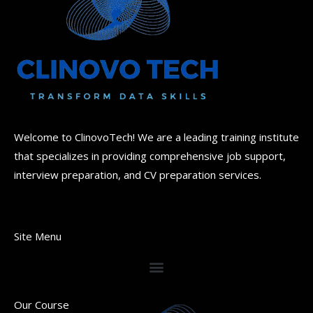
Welcome to ClinovoTech! We are a leading training institute
that specializes in providing comprehensive job support,
interview preparation, and CV preparation services.
Site Menu
Our Course