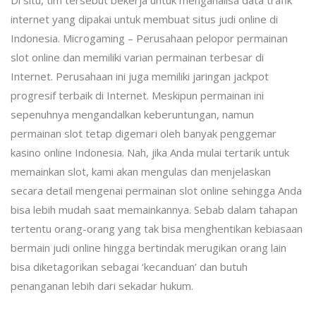
Di situ, tim tersebut bekerja untuk menganalisa data trafik
internet yang dipakai untuk membuat situs judi online di
Indonesia. Microgaming – Perusahaan pelopor permainan
slot online dan memiliki varian permainan terbesar di
Internet. Perusahaan ini juga memiliki jaringan jackpot
progresif terbaik di Internet. Meskipun permainan ini
sepenuhnya mengandalkan keberuntungan, namun
permainan slot tetap digemari oleh banyak penggemar
kasino online Indonesia. Nah, jika Anda mulai tertarik untuk
memainkan slot, kami akan mengulas dan menjelaskan
secara detail mengenai permainan slot online sehingga Anda
bisa lebih mudah saat memainkannya. Sebab dalam tahapan
tertentu orang-orang yang tak bisa menghentikan kebiasaan
bermain judi online hingga bertindak merugikan orang lain
bisa diketagorikan sebagai ‘kecanduan’ dan butuh
penanganan lebih dari sekadar hukum.