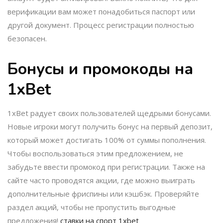
верификации вам может понадобиться паспорт или
другой документ. Процесс регистрации полностью
безопасен.
Бонусы и промокоды на
1xBet
1xBet радует своих пользователей щедрыми бонусами.
Новые игроки могут получить бонус на первый депозит,
который может достигать 100% от суммы пополнения.
Чтобы воспользоваться этим предложением, не
забудьте ввести промокод при регистрации. Также на
сайте часто проводятся акции, где можно выиграть
дополнительные фриспины или кэшбэк. Проверяйте
раздел акций, чтобы не пропустить выгодные
предложения!
ставки на спорт 1xbet