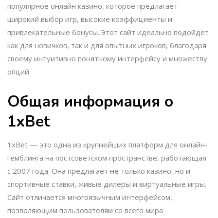
популярное онлайн казино, которое предлагает
широкий выбор игр, высокие коэффициенты и
привлекательные бонусы. Этот сайт идеально подойдет
как для новичков, так и для опытных игроков, благодаря
своему интуитивно понятному интерфейсу и множеству
опций.
Общая информация о
1xBet
1xBet — это одна из крупнейших платформ для онлайн-
гемблинга на постсоветском пространстве, работающая
с 2007 года. Она предлагает не только казино, но и
спортивные ставки, живые дилеры и виртуальные игры.
Сайт отличается многоязычным интерфейсом,
позволяющим пользователям со всего мира