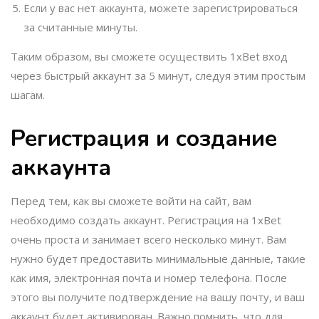
Если у вас нет аккаунта, можете зарегистрироваться
за считанные минуты.
Таким образом, вы сможете осуществить 1xBet вход
через быстрый аккаунт за 5 минут, следуя этим простым
шагам.
Регистрация и создание
аккаунта
Перед тем, как вы сможете войти на сайт, вам
необходимо создать аккаунт. Регистрация на 1xBet
очень проста и занимает всего несколько минут. Вам
нужно будет предоставить минимальные данные, такие
как имя, электронная почта и номер телефона. После
этого вы получите подтверждение на вашу почту, и ваш
аккаунт будет активирован. Важно помнить, что для