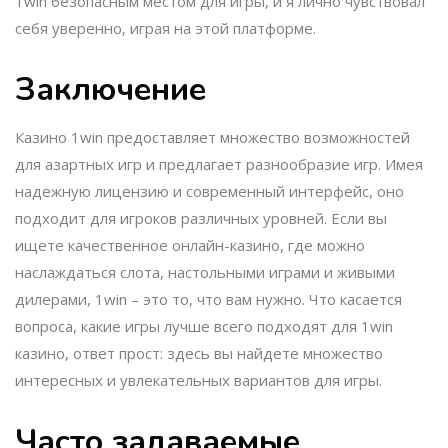
1win безопасным местом для игры, и я лично чувствовал
себя уверенно, играя на этой платформе.
Заключение
Казино 1win предоставляет множество возможностей
для азартных игр и предлагает разнообразие игр. Имея
надежную лицензию и современный интерфейс, оно
подходит для игроков различных уровней. Если вы
ищете качественное онлайн-казино, где можно
наслаждаться слота, настольными играми и живыми
дилерами, 1win – это то, что вам нужно. Что касается
вопроса, какие игры лучше всего подходят для 1win
казино, ответ прост: здесь вы найдете множество
интересных и увлекательных вариантов для игры.
Часто задаваемые