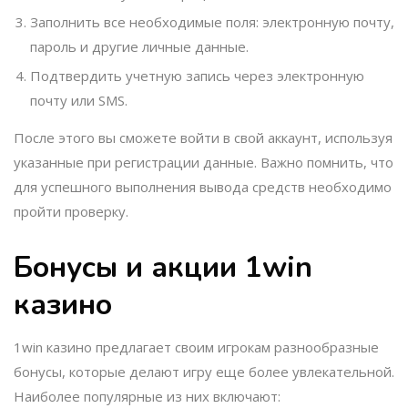
Заполнить все необходимые поля: электронную почту,
пароль и другие личные данные.
Подтвердить учетную запись через электронную
почту или SMS.
После этого вы сможете войти в свой аккаунт, используя
указанные при регистрации данные. Важно помнить, что
для успешного выполнения вывода средств необходимо
пройти проверку.
Бонусы и акции 1win
казино
1win казино предлагает своим игрокам разнообразные
бонусы, которые делают игру еще более увлекательной.
Наиболее популярные из них включают: