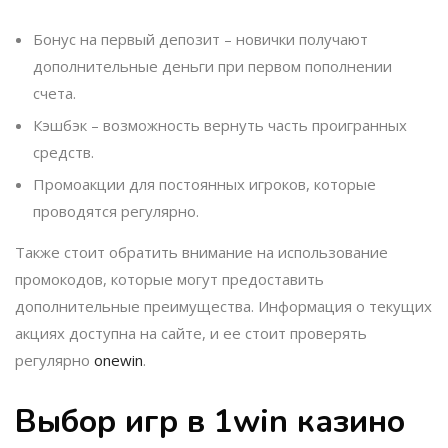
Бонус на первый депозит – новички получают
дополнительные деньги при первом пополнении
счета.
Кэшбэк – возможность вернуть часть проигранных
средств.
Промоакции для постоянных игроков, которые
проводятся регулярно.
Также стоит обратить внимание на использование
промокодов, которые могут предоставить
дополнительные преимущества. Информация о текущих
акциях доступна на сайте, и ее стоит проверять
регулярно
onewin
.
Выбор игр в 1win казино