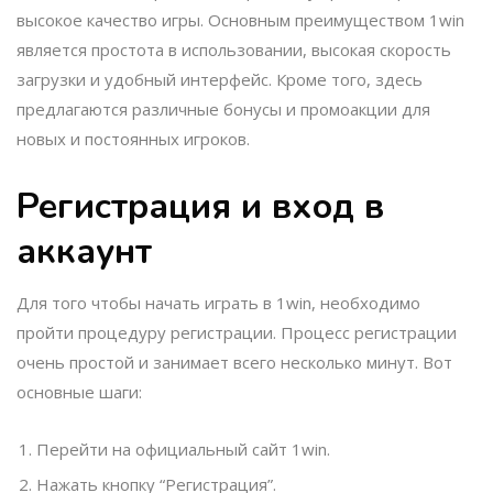
высокое качество игры. Основным преимуществом 1win
является простота в использовании, высокая скорость
загрузки и удобный интерфейс. Кроме того, здесь
предлагаются различные бонусы и промоакции для
новых и постоянных игроков.
Регистрация и вход в
аккаунт
Для того чтобы начать играть в 1win, необходимо
пройти процедуру регистрации. Процесс регистрации
очень простой и занимает всего несколько минут. Вот
основные шаги:
Перейти на официальный сайт 1win.
Нажать кнопку “Регистрация”.