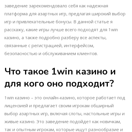
заведение зарекомендовало себя как надежная
платформа для азартных игр, предлагая широкий выбор
игр и привлекательные бонусы. В данной статье я
расскажу, какие игры лучше всего подходят для 1win
казино, а также подробно разберу все аспекты,
связанные с регистрацией, интерфейсом,
безопасностью и обслуживанием клиентов.
Что такое 1win казино и
для кого оно подходит?
1win казино – это онлайн-казино, которое работает под
лицензией и предлагает своим игрокам обширный
выбор азартных игр, включая слоты, настольные игры и
живые казино. Это заведение подойдет как новичкам,
так и опытным игрокам, которые ищут разнообразие и