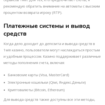
рекомендую обратить внимание на автоматы с высоким
процентом возврата игроку (RTP).
Платежные системы и вывод
средств
Когда дело доходит до депозита и вывода средств в
1win казино, пользователи могут наслаждаться простым
и удобным процессом. Казино поддерживает различные
методы пополнения счета, включая:
Банковские карты (Visa, MasterCard)
Электронные кошельки (Qiwi, Яндекс.Деньги)
Криптовалюты (Bitcoin, Ethereum)
Для вывода средств также доступны все эти методы,