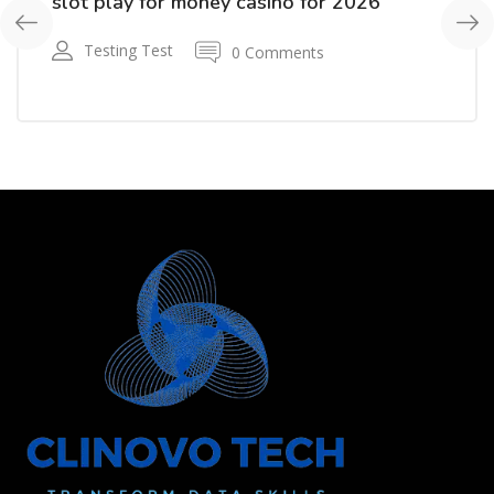
slot play for money casino for 2026
Testing Test
0 Comments