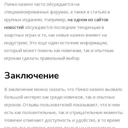
Пинко казино часто обсуждается на
специализированных форумах, а также в статьях в
крупных изданиях. Например,
на одном из сайтов
новостей
обсуждаются последние тенденции в
азартных играх и то, как новые казино влияют на
индустрию. Это еще один источник информации,
который может помочь как новичкам, так и опытным
игрокам сделать правильный выбор.
Заключение
В заключение можно сказать, что Пинко казино вызвало
большой интерес как среди новичков, так и опытных
игроков. Отзывы пользователей показывают, что в нем
есть как положительные, так и отрицательные моменты.
Новички отмечают доступность и удобство, в то время
как опытные игроки делают акцент на недостатках и