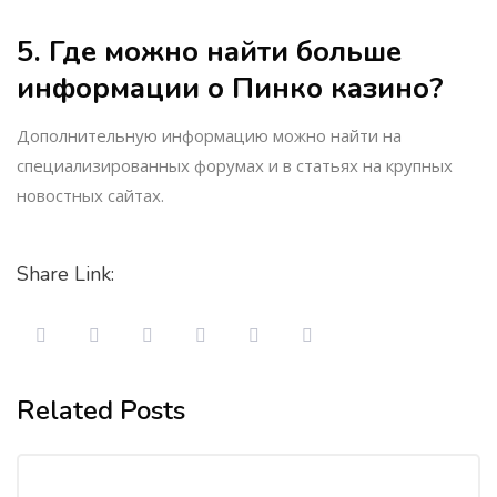
5. Где можно найти больше
информации о Пинко казино?
Дополнительную информацию можно найти на
специализированных форумах и в статьях на крупных
новостных сайтах.
Share Link:
Related Posts