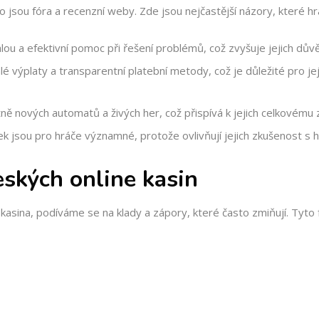
o jsou fóra a recenzní weby. Zde jsou nejčastější názory, které hrá
u a efektivní pomoc při řešení problémů, což zvyšuje jejich důvě
hlé výplaty a transparentní platební metody, což je důležité pro jej
ně nových automatů a živých her, což přispívá k jejich celkovému z
ek jsou pro hráče významné, protože ovlivňují jejich zkušenost s 
eských online kasin
kasina, podíváme se na klady a zápory, které často zmiňují. Tyto 