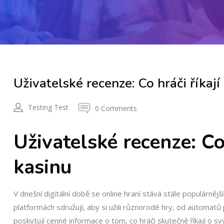
Uživatelské recenze: Co hráči říkaj
Testing Test
0 Comments
Uživatelské recenze: Co
kasinu
V dnešní digitální době se online hraní stává stále populárně
platformách sdružují, aby si užili různorodé hry, od automatů
poskytují cenné informace o tom, co hráči skutečně říkají o 