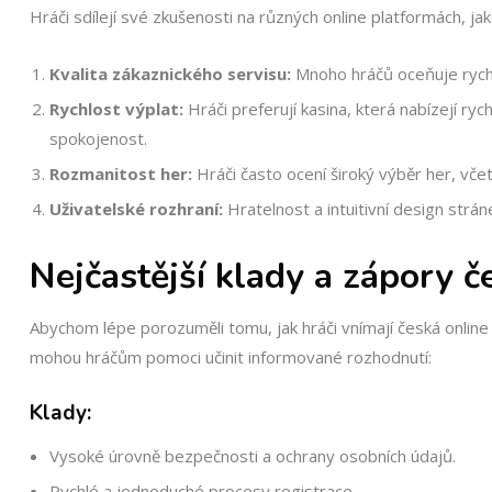
Hráči sdílejí své zkušenosti na různých online platformách, jak
Kvalita zákaznického servisu:
Mnoho hráčů oceňuje rychlo
Rychlost výplat:
Hráči preferují kasina, která nabízejí ryc
spokojenost.
Rozmanitost her:
Hráči často ocení široký výběr her, včet
Uživatelské rozhraní:
Hratelnost a intuitivní design strán
Nejčastější klady a zápory č
Abychom lépe porozuměli tomu, jak hráči vnímají česká online 
mohou hráčům pomoci učinit informované rozhodnutí:
Klady:
Vysoké úrovně bezpečnosti a ochrany osobních údajů.
Rychlé a jednoduché procesy registrace.