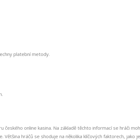
echny platební metody.
h.
ěru českého online kasina. Na základě těchto informací se hráči mo
. Většina hráčů se shoduje na několika klíčových faktorech, jako je