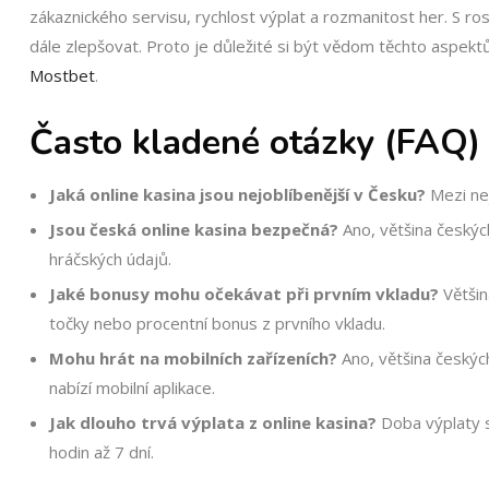
zákaznického servisu, rychlost výplat a rozmanitost her. S ro
dále zlepšovat. Proto je důležité si být vědom těchto aspektů
Mostbet
.
Často kladené otázky (FAQ)
Jaká online kasina jsou nejoblíbenější v Česku?
Mezi nej
Jsou česká online kasina bezpečná?
Ano, většina českých
hráčských údajů.
Jaké bonusy mohu očekávat při prvním vkladu?
Většin
točky nebo procentní bonus z prvního vkladu.
Mohu hrát na mobilních zařízeních?
Ano, většina českýc
nabízí mobilní aplikace.
Jak dlouho trvá výplata z online kasina?
Doba výplaty se
hodin až 7 dní.