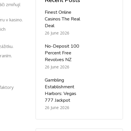
Recent Posts
či zmiňují:
Finest Online
Casinos The Real
ru v kasino.
Deal
ich
26 June 2026
No-Deposit 100
ážitku.
Percent Free
hraním.
Revolves NZ
26 June 2026
Gambling
Establishment
faktory
Harbors: Vegas
777 Jackpot
26 June 2026