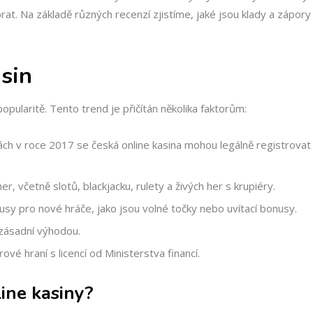
brat. Na základě různých recenzí zjistíme, jaké jsou klady a zápory
asin
popularitě. Tento trend je přičítán několika faktorům:
ch v roce 2017 se česká online kasina mohou legálně registrovat
, včetně slotů, blackjacku, rulety a živých her s krupiéry.
usy pro nové hráče, jako jsou volné točky nebo uvítací bonusy.
zásadní výhodou.
é hraní s licencí od Ministerstva financí.
line kasiny?