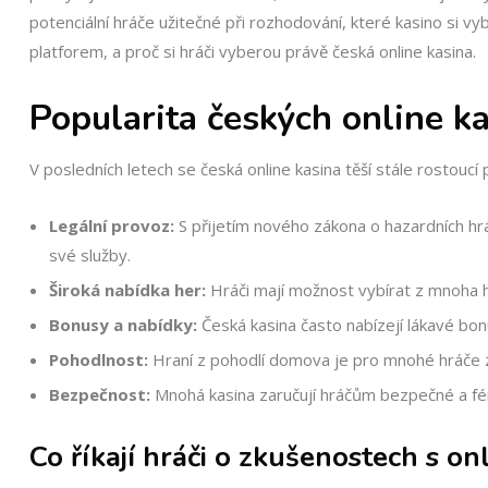
potenciální hráče užitečné při rozhodování, které kasino si vy
platforem, a proč si hráči vyberou právě česká online kasina.
Popularita českých online k
V posledních letech se česká online kasina těší stále rostoucí 
Legální provoz:
S přijetím nového zákona o hazardních hrá
své služby.
Široká nabídka her:
Hráči mají možnost vybírat z mnoha her
Bonusy a nabídky:
Česká kasina často nabízejí lákavé bon
Pohodlnost:
Hraní z pohodlí domova je pro mnohé hráče 
Bezpečnost:
Mnohá kasina zaručují hráčům bezpečné a férov
Co říkají hráči o zkušenostech s on