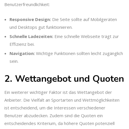
Benutzerfreundlichkeit:
Responsive Design:
Die Seite sollte auf Mobilgeräten
und Desktops gut funktionieren.
Schnelle Ladezeiten:
Eine schnelle Webseite trägt zur
Effizienz bei.
Navigation:
Wichtige Funktionen sollten leicht zugänglich
sein.
2. Wettangebot und Quoten
Ein weiterer wichtiger Faktor ist das Wettangebot der
Anbieter. Die Vielfalt an Sportarten und Wettmöglichkeiten
ist entscheidend, um die Interessen verschiedener
Benutzer abzudecken. Zudem sind die Quoten ein
entscheidendes Kriterium, da höhere Quoten potenziell