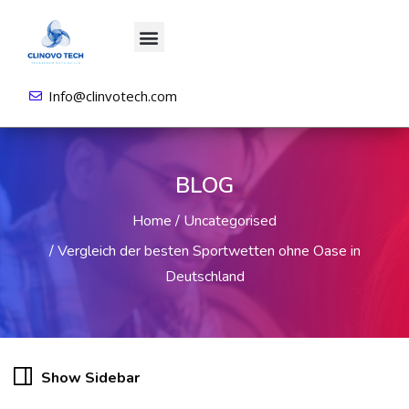
About us
All Courses
Contact us
Login/Sign Up
Info@clinvotech.com
BLOG
Home
Uncategorised
Vergleich der besten Sportwetten ohne Oase in
Deutschland
Show Sidebar