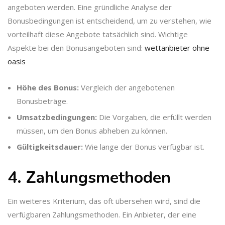
angeboten werden. Eine gründliche Analyse der
Bonusbedingungen ist entscheidend, um zu verstehen, wie
vorteilhaft diese Angebote tatsächlich sind. Wichtige
Aspekte bei den Bonusangeboten sind:
wettanbieter ohne
oasis
Höhe des Bonus:
Vergleich der angebotenen
Bonusbeträge.
Umsatzbedingungen:
Die Vorgaben, die erfüllt werden
müssen, um den Bonus abheben zu können.
Gültigkeitsdauer:
Wie lange der Bonus verfügbar ist.
4. Zahlungsmethoden
Ein weiteres Kriterium, das oft übersehen wird, sind die
verfügbaren Zahlungsmethoden. Ein Anbieter, der eine