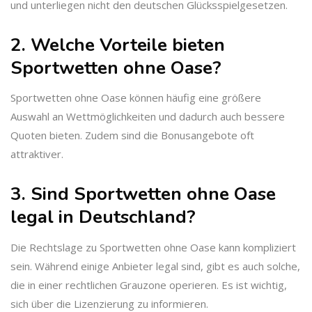
und unterliegen nicht den deutschen Glücksspielgesetzen.
2. Welche Vorteile bieten
Sportwetten ohne Oase?
Sportwetten ohne Oase können häufig eine größere
Auswahl an Wettmöglichkeiten und dadurch auch bessere
Quoten bieten. Zudem sind die Bonusangebote oft
attraktiver.
3. Sind Sportwetten ohne Oase
legal in Deutschland?
Die Rechtslage zu Sportwetten ohne Oase kann kompliziert
sein. Während einige Anbieter legal sind, gibt es auch solche,
die in einer rechtlichen Grauzone operieren. Es ist wichtig,
sich über die Lizenzierung zu informieren.