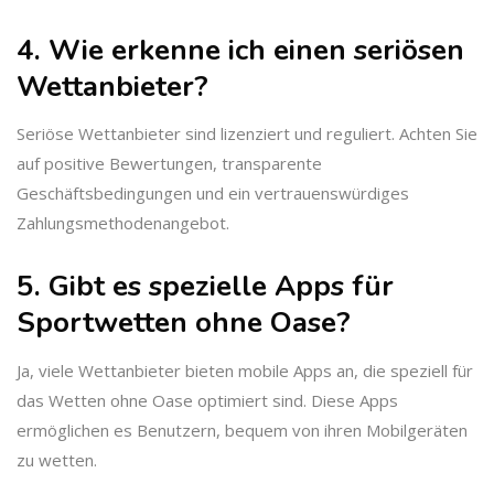
4. Wie erkenne ich einen seriösen
Wettanbieter?
Seriöse Wettanbieter sind lizenziert und reguliert. Achten Sie
auf positive Bewertungen, transparente
Geschäftsbedingungen und ein vertrauenswürdiges
Zahlungsmethodenangebot.
5. Gibt es spezielle Apps für
Sportwetten ohne Oase?
Ja, viele Wettanbieter bieten mobile Apps an, die speziell für
das Wetten ohne Oase optimiert sind. Diese Apps
ermöglichen es Benutzern, bequem von ihren Mobilgeräten
zu wetten.