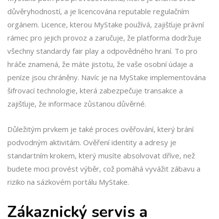
důvěryhodností, a je licencována reputable regulačním
orgánem. Licence, kterou MyStake používá, zajišťuje právní
rámec pro jejich provoz a zaručuje, že platforma dodržuje
všechny standardy fair play a odpovědného hraní. To pro
hráče znamená, že máte jistotu, že vaše osobní údaje a
peníze jsou chráněny. Navíc je na MyStake implementována
šifrovací technologie, která zabezpečuje transakce a
zajišťuje, že informace zůstanou důvěrné.
Důležitým prvkem je také proces ověřování, který brání
podvodným aktivitám. Ověření identity a adresy je
standartním krokem, který musíte absolvovat dříve, než
budete moci provést výběr, což pomáhá vyvážit zábavu a
riziko na sázkovém portálu MyStake.
Zákaznický servis a