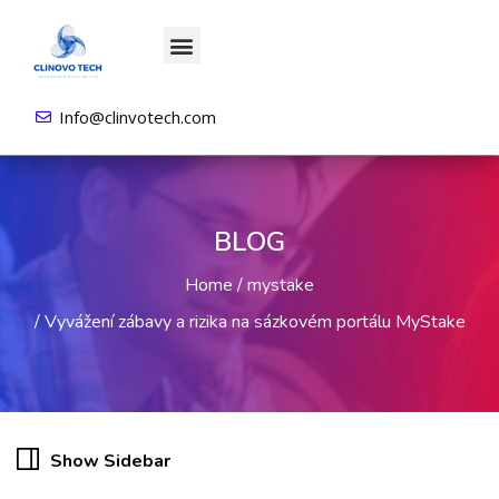
About us
All Courses
Contact us
Login/Sign Up
Info@clinvotech.com
BLOG
Home
mystake
Vyvážení zábavy a rizika na sázkovém portálu MyStake
Show Sidebar