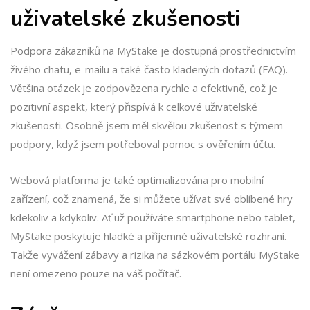
uživatelské zkušenosti
Podpora zákazníků na MyStake je dostupná prostřednictvím
živého chatu, e-mailu a také často kladených dotazů (FAQ).
Většina otázek je zodpovězena rychle a efektivně, což je
pozitivní aspekt, který přispívá k celkové uživatelské
zkušenosti. Osobně jsem měl skvělou zkušenost s týmem
podpory, když jsem potřeboval pomoc s ověřením účtu.
Webová platforma je také optimalizována pro mobilní
zařízení, což znamená, že si můžete užívat své oblíbené hry
kdekoliv a kdykoliv. Ať už používáte smartphone nebo tablet,
MyStake poskytuje hladké a příjemné uživatelské rozhraní.
Takže vyvážení zábavy a rizika na sázkovém portálu MyStake
není omezeno pouze na váš počítač.