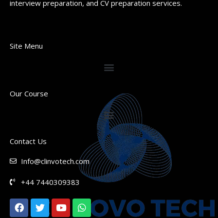
interview preparation, and CV preparation services.
Site Menu
Our Course
Contact Us
Info@clinvotech.com
+44 7440309383