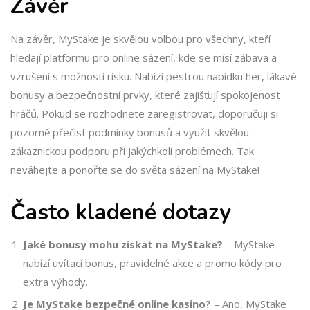
Závěr
Na závěr, MyStake je skvělou volbou pro všechny, kteří
hledají platformu pro online sázení, kde se mísí zábava a
vzrušení s možností risku. Nabízí pestrou nabídku her, lákavé
bonusy a bezpečnostní prvky, které zajišťují spokojenost
hráčů. Pokud se rozhodnete zaregistrovat, doporučuji si
pozorně přečíst podmínky bonusů a využít skvělou
zákaznickou podporu při jakýchkoli problémech. Tak
neváhejte a ponořte se do světa sázení na MyStake!
Často kladené dotazy
Jaké bonusy mohu získat na MyStake?
– MyStake
nabízí uvítací bonus, pravidelné akce a promo kódy pro
extra výhody.
Je MyStake bezpečné online kasino?
– Ano, MyStake